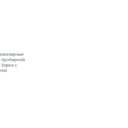
е ювелирные
й пробирной
 бирка с
тей