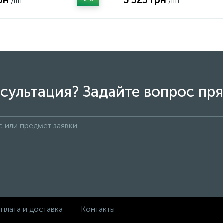
рн
5 323 грн
/шт.
/шт.
сультация? Задайте вопрос пря
плата и доставка
Контакты