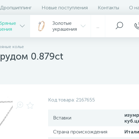
Дропшиппинг
Новые поступления
Контакты
О н
бряные
Золотые
...
шения
украшения
яные колье
мрудом 0.879ct
Код товара:
2167655
изумр
Вставки
куб.ц
Страна происхождения
Итали