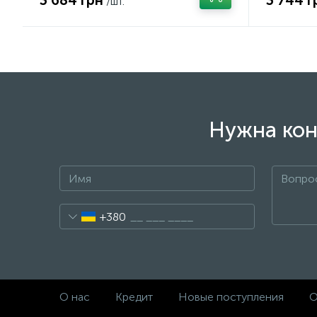
3 684 грн
3 744 г
/шт.
Нужна кон
+380
О нас
Кредит
Новые поступления
О