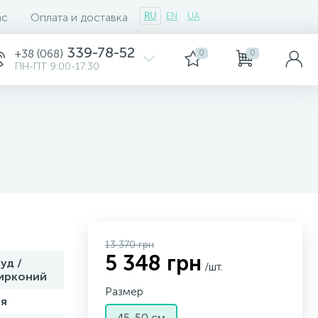
ас
Оплата и доставка
RU
EN
UA
339-78-52
+38 (068)
0
0
ПН-ПТ 9:00-17:30
13 370 грн
5 348 грн
уд /
/шт.
ирконий
Размер
я
45-50 см