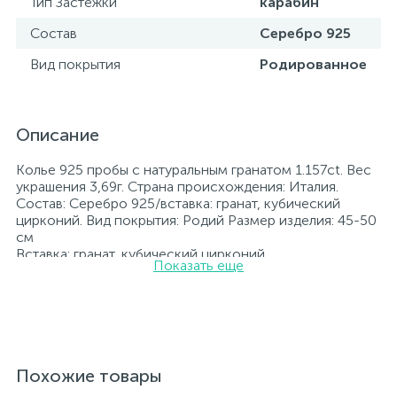
Тип Застежки
карабин
Состав
Серебро 925
Вид покрытия
Родированное
Описание
Колье 925 пробы с натуральным гранатом 1.157ct. Вес
украшения 3,69г. Страна происхождения: Италия.
Состав: Серебро 925/вставка: гранат, кубический
цирконий. Вид покрытия: Родий Размер изделия: 45-50
см
Вставка: гранат, кубический цирконий.
Показать еще
Родированные украшения дольше сохраняют свое
первоначальное состояние, а именно цвет и блеск
металла. Все ювелирные изделия представленные на
нашем сайте прошли внутренний контроль качества, а
также контроль государственной пробирной службой
Украины, на всех изделиях стоит соответствующая
проба. К каждому ювелирному украшению
Похожие товары
прилагаются бирка с указанием всех